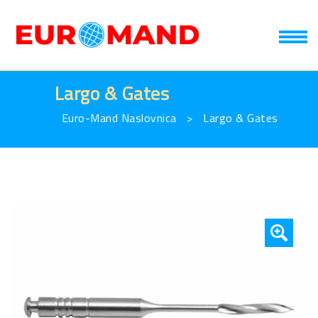
T
Largo & Gates
Euro-Mand Naslovnica
>
Largo & Gates