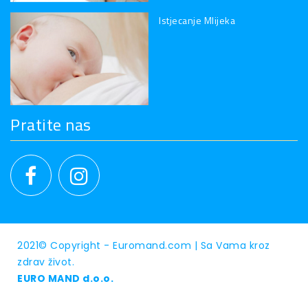
Istjecanje Mlijeka
Pratite nas
2021© Copyright - Euromand.com |
Sa Vama kroz
zdrav život.
EURO MAND d.o.o.