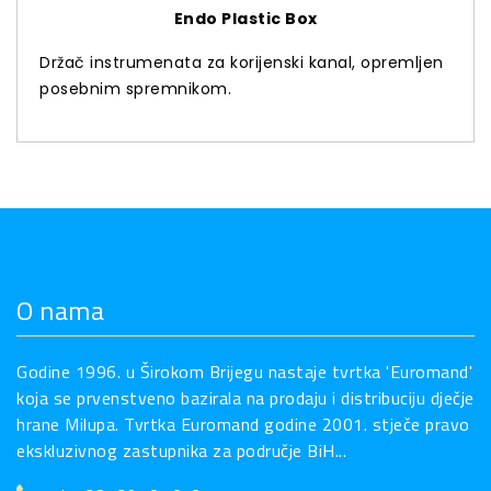
Endo Plastic Box
Držač instrumenata za korijenski kanal, opremljen
posebnim spremnikom.
O nama
Godine 1996. u Širokom Brijegu nastaje tvrtka 'Euromand'
koja se prvenstveno bazirala na prodaju i distribuciju dječje
hrane Milupa. Tvrtka Euromand godine 2001. stječe pravo
ekskluzivnog zastupnika za područje BiH...