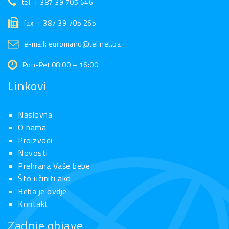
tel. + 387 39 705 646
fax. + 387 39 705 265
e-mail: euromand@tel.net.ba
Pon-Pet 08:00 – 16:00
Linkovi
Naslovna
O nama
Proizvodi
Novosti
Prehrana Vaše bebe
Što učiniti ako
Beba je ovdje
Kontakt
Zadnje objave