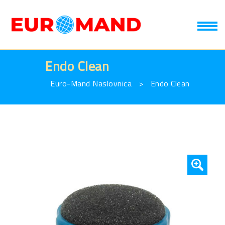
T
Endo Clean
Euro-Mand Naslovnica
>
Endo Clean