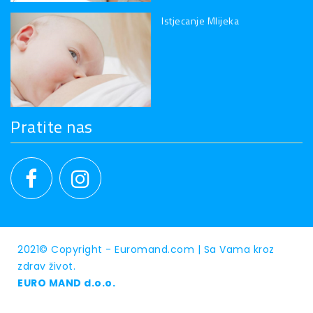
Istjecanje Mlijeka
Pratite nas
2021© Copyright - Euromand.com |
Sa Vama kroz
zdrav život.
EURO MAND d.o.o.