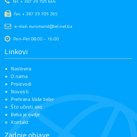
tel. + 387 39 705 646
fax. + 387 39 705 265
e-mail: euromand@tel.net.ba
Pon-Pet 08:00 – 16:00
Linkovi
Naslovna
O nama
Proizvodi
Novosti
Prehrana Vaše bebe
Što učiniti ako
Beba je ovdje
Kontakt
Zadnje objave