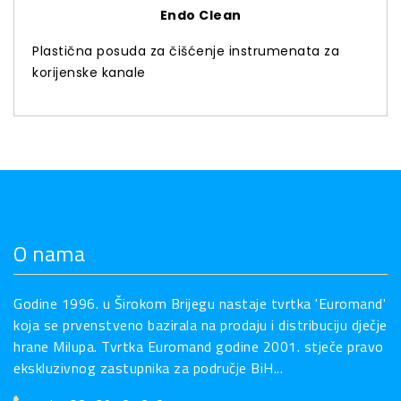
Endo Clean
Plastična posuda za čišćenje instrumenata za
korijenske kanale
O nama
Godine 1996. u Širokom Brijegu nastaje tvrtka 'Euromand'
koja se prvenstveno bazirala na prodaju i distribuciju dječje
hrane Milupa. Tvrtka Euromand godine 2001. stječe pravo
ekskluzivnog zastupnika za područje BiH...