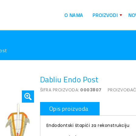
O NAMA
PROIZVODI
NO
+
Post
Dabliu Endo Post
ŠIFRA PROIZVODA:
0003807
PROIZVOĐAČ
Opis proizvoda
Endodontski štapići za rekonstrukciju