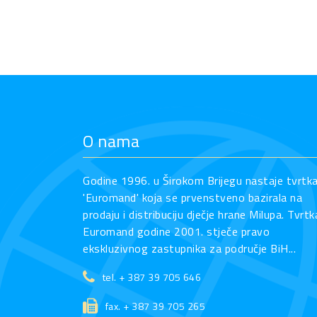
O nama
Godine 1996. u Širokom Brijegu nastaje tvrtk
'Euromand' koja se prvenstveno bazirala na
prodaju i distribuciju dječje hrane Milupa. Tvrtk
Euromand godine 2001. stječe pravo
ekskluzivnog zastupnika za područje BiH...
tel. + 387 39 705 646
fax. + 387 39 705 265