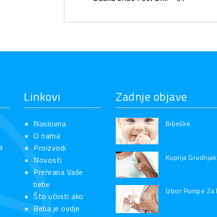
Linkovi
Zadnje objave
a
Naslovna
Bilješke
O nama
a
Proizvodi
Kupnja Grudnjak
Novosti
Prehrana Vaše
bebe
Izbor Pumpe Za 
Što učiniti ako
Beba je ovdje